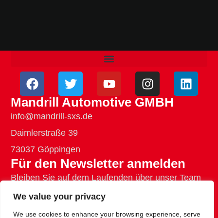
Mandrill Automotive GMBH
info@mandrill-sxs.de
Daimlerstraße 39
73037 Göppingen
Für den Newsletter anmelden
Bleiben Sie auf dem Laufenden über unser Team
und unsere Projekte
We value your privacy
We use cookies to enhance your browsing experience, serve